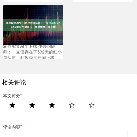
揭秘
涵乔配资APP下载 少共国际
师：一支仅存在了532天的红小
鬼队伍，师政委是开国上将
相关评论
本文评分
*
评论内容
*