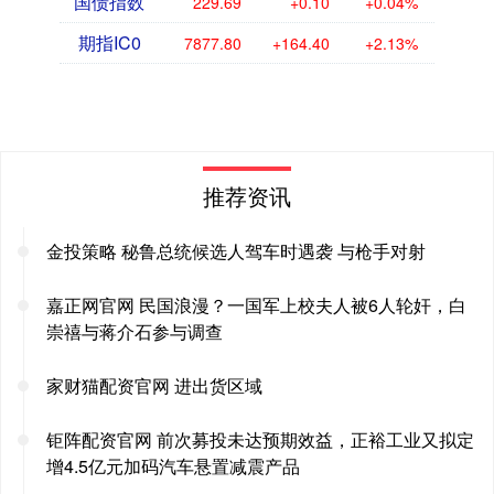
国债指数
229.69
+0.10
+0.04%
期指IC0
7877.80
+164.40
+2.13%
推荐资讯
金投策略 秘鲁总统候选人驾车时遇袭 与枪手对射
嘉正网官网 民国浪漫？一国军上校夫人被6人轮奸，白
崇禧与蒋介石参与调查
家财猫配资官网 进出货区域
钜阵配资官网 前次募投未达预期效益，正裕工业又拟定
增4.5亿元加码汽车悬置减震产品