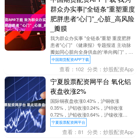
群众办实事|“全链条”重塑重度
肥胖患者“心门”_心脏_高风险
_瓣膜
我为群众办实事 "全链条"重塑 重度肥胖
患者"心门" 《健康报》专题报道 主动脉
瓣如同心脏向全身供血的“单向阀门”，随
着年龄增长，瓣膜可能钙化、僵硬，导致
中国期货配资APP下载
开口面....
查看：
102
分类：
炒股配资App
宁夏股票配资网平台 氧化铝
夜盘收涨2%
国际铜夜盘收涨0.43%，沪铜收涨
0.35%，沪铝收涨0.24%，沪锌收涨
0.72%，沪铅收涨0.64%，沪镍收涨
0.70%，沪锡收涨0.05%。氧化铝夜盘收
宁夏股票配资网平台
涨....
查看：
81
分类：
炒股配资App