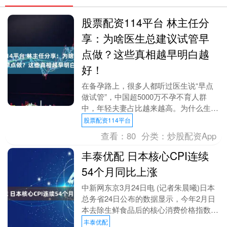
股票配资114平台 林主任分
享：为啥医生总建议试管早
点做？这些真相越早明白越
好！
在备孕路上，很多人都听过医生说“早点
做试管”，中国超5000万不孕不育人群
中，年轻夫妻占比越来越高。为什么生育
问题不能等？这几个关键真相，早了解早
股票配资114平台
行动！ 拖延只....
查看：
80
分类：
炒股配资App
丰泰优配 日本核心CPI连续
54个月同比上涨
中新网东京3月24日电 (记者朱晨曦)日本
总务省24日公布的数据显示，今年2月日
本去除生鲜食品后的核心消费价格指数
(CPI)同比上升1.6%至111.4，连续5....
丰泰优配