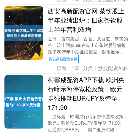
西安高新配资官网 茶饮股上
半年业绩出炉：四家茶饮股
上半年营利双增
近日，蜜雪集团、古茗、茶百道、奈雪的
茶、沪上阿姨5家在港上市茶饮股纷纷披
露了2025年中期业绩报告。财报显示，
蜜雪集团、古茗、茶百道、沪上阿姨上半
西安高新配资官网
年营利双增，奈....
查看：
155
分类：
炒股配资App
柯塞威配资APP下载 欧洲央
行暗示暂停宽松政策，欧元
走强推动EUR/JPY反弹至
171.90
（原标题：欧洲央行暗示暂停宽松政策，
欧元走强推动EUR/JPY反弹至171.90）
汇通财经APP讯——周二亚洲时段，