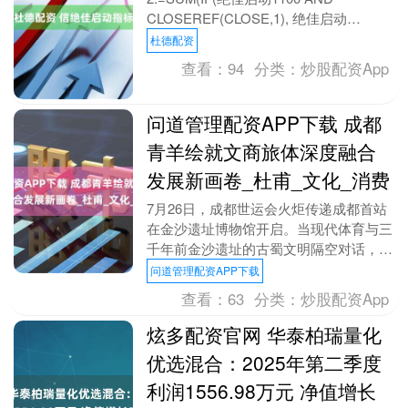
CLOSEREF(CLOSE,1), 绝佳启动
1,0),0....
杜德配资
查看：
94
分类：
炒股配资App
问道管理配资APP下载 成都
青羊绘就文商旅体深度融合
发展新画卷_杜甫_文化_消费
7月26日，成都世运会火炬传递成都首站
在金沙遗址博物馆开启。当现代体育与三
千年前金沙遗址的古蜀文明隔空对话，太
阳神鸟的剪影与火炬的光芒交相辉映，不
问道管理配资APP下载
仅碰撞出跨越时....
查看：
63
分类：
炒股配资App
炫多配资官网 华泰柏瑞量化
优选混合：2025年第二季度
利润1556.98万元 净值增长