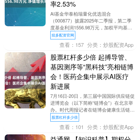
率2.53%
AI基金华泰柏瑞量化优选混合
（000877）披露2025年二季报，第二季
度基金利润1556.98万元，加权平均基金
份额本期利润0.037元。报告期内，基金
炫多配资官网
净值增....
查看：
157
分类：
炒股配资App
股票杠杆多少倍 起搏导管、
基因测序等“黑科技”亮相链博
会！医药企集中展示AI医疗
新进展
7月16日-20日，第三届中国国际供应链促
进博览会（以下简称“链博会”）在北京举
办。时代周报记者在链博会健康生活链展
区获悉，美敦力、诺和诺德、GE医疗、
股票杠杆多少倍
赛诺菲、....
查看：
101
分类：
炒股配资App
益通网 【知识科普】期权分