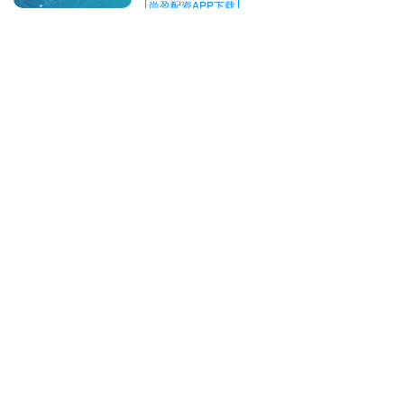
周最后一个交易日呈现窄幅震荡格局，
尚盈配资APP下载
晚....
查看：
189
分类：
炒股配资App
凤凰策略APP下载 宝宝择名
指南（02.02
2026年02月02日 本日干支：乙巳、己
丑、丁未 今日出生宝宝，日元为：丁火
宝宝择名建议 今日出生的蛇宝宝，重信
守义，耐力不足，专劲不够，分析与择名
凤凰策略APP下载
建议如下....
查看：
151
分类：
炒股配资App
郑州股票配资网 光纤涨价“引
爆”亨通光电股价, 崔根良父子
能否借势“翻身”?
一根涨价的光纤，拉起了亨通光电的股
价，也意外缓解了其背后“亨通系”高企的
股权质押压力。 光纤市场的利好消息，
意外为崔根良父子缓解了资金压力。 1月
郑州股票配资网