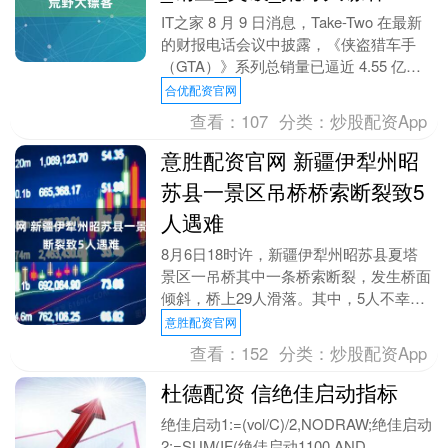
IT之家 8 月 9 日消息，Take-Two 在最新
的财报电话会议中披露，《侠盗猎车手
（GTA）》系列总销量已逼近 4.55 亿
套，其中仅《GTA 5》就贡献....
合优配资官网
查看：
107
分类：
炒股配资App
意胜配资官网 新疆伊犁州昭
苏县一景区吊桥桥索断裂致5
人遇难
8月6日18时许，新疆伊犁州昭苏县夏塔
景区一吊桥其中一条桥索断裂，发生桥面
倾斜，桥上29人滑落。其中，5人不幸遇
难，22人受轻伤，2人伤势较重，受伤人
意胜配资官网
员已第一时....
查看：
152
分类：
炒股配资App
杜德配资 信绝佳启动指标
绝佳启动1:=(vol/C)/2,NODRAW;绝佳启动
2:=SUM(IF(绝佳启动1100 AND