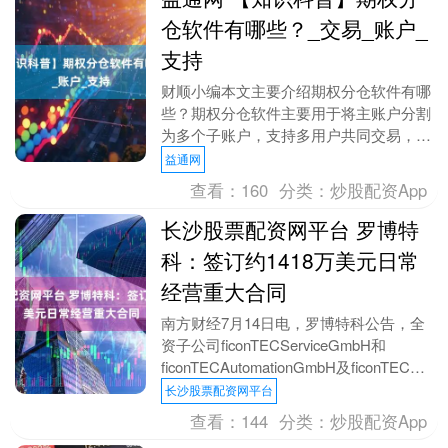
仓软件有哪些？_交易_账户_
支持
财顺小编本文主要介绍期权分仓软件有哪
些？期权分仓软件主要用于将主账户分割
为多个子账户，支持多用户共同交易，常
用于规避交易门槛、分散风险或管理多个
益通网
投资策略。 期权....
查看：
160
分类：
炒股配资App
长沙股票配资网平台 罗博特
科：签订约1418万美元日常
经营重大合同
南方财经7月14日电，罗博特科公告，全
资子公司ficonTECServiceGmbH和
ficonTECAutomationGmbH及ficonTEC全
资子公司与....
长沙股票配资网平台
查看：
144
分类：
炒股配资App