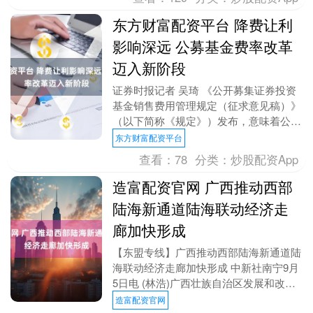
东方财富配资平台 降费让利
影响深远 公募基金费率改革
迈入新阶段
证券时报记者 吴琦 《公开募集证券投资
基金销售费用管理规定（征求意见稿）》
（以下简称《规定》）发布，意味着公募
基金费率改革已步入新阶段，公募基金行
东方财富配资平台
业高质量发展即....
查看：
78
分类：
炒股配资App
造富配资官网 广西推动西部
陆海新通道陆海联动经济走
廊加快形成
【东盟专线】广西推动西部陆海新通道陆
海联动经济走廊加快形成 中新社南宁9月
5日电 (林浩)广西壮族自治区发展和改革
委员会党组成员、广西壮族自治区能源局
造富配资官网