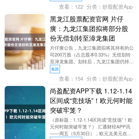
查看：
122
分类：
炒股配资App
黑龙江股票配资官网 片仔
癀：九龙江集团拟将部分股
份无偿划转至漳龙集团
片仔癀公告，九龙江集团拟将其持有的公
司200万股（占总股本0.33%）无偿划转
至漳龙集团。划转后，九龙江集团仍持有
公司307522643股，占总股本50.97%....
集团
查看：
154
分类：
炒股配资App
尚盈配资APP下载 1.12-1.14
区间成“竞技场”！欧元何时能
突破牢笼？
（原标题：1.12-1.14区间成“竞技场”！欧
元何时能突破牢笼？） 汇通财经APP讯
——周五（5月30日），欧元兑美元在本