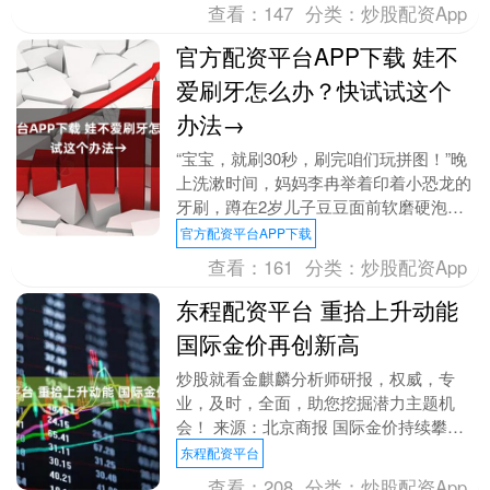
局长熊祥忠....
查看：
147
分类：
炒股配资App
官方配资平台APP下载 娃不
爱刷牙怎么办？快试试这个
办法→
“宝宝，就刷30秒，刷完咱们玩拼图！”晚
上洗漱时间，妈妈李冉举着印着小恐龙的
牙刷，蹲在2岁儿子豆豆面前软磨硬泡。
可豆豆不是把刷头塞进嘴里当“磨牙玩
官方配资平台APP下载
具”，就是挥舞....
查看：
161
分类：
炒股配资App
东程配资平台 重拾上升动能
国际金价再创新高
炒股就看金麒麟分析师研报，权威，专
业，及时，全面，助您挖掘潜力主题机
会！ 来源：北京商报 国际金价持续攀
升，再创历史新高。交易行情数据显示，
东程配资平台
9月2日盘中，伦敦金....
查看：
208
分类：
炒股配资App