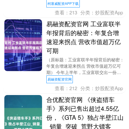
EUR/JPY走高，报171.90，结束了....
柯塞威配资APP下载
查看：
213
分类：
炒股配资App
易融资配资官网 工业富联半
年报背后的秘密：年复合增
速迎来拐点 营收市值超万亿
可期
（原标题：工业富联半年报背后的秘密：
年复合增速迎来拐点 营收市值超万亿可
期） 今年上半年，工业富联交出一份炸
裂成绩单：半年度营收3607.6亿元，同比
易融资配资官网
飙升35.....
查看：
212
分类：
炒股配资App
合优配资官网 《侠盗猎车
手》系列已售出超过4.55亿
份，《GTA 5》独占半壁江山
_销量_突破_荒野大镖客