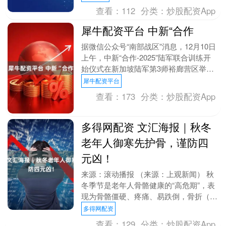
查看：
112
分类：
炒股配资App
犀牛配资平台 中新“合作
据微信公众号“南部战区”消息，12月10日
上午，中新“合作-2025”陆军联合训练开
始仪式在新加坡陆军第3师裕廊营区举
行。 仪式现场，联训队员整齐列队，接
犀牛配资平台
受双方....
查看：
173
分类：
炒股配资App
多得网配资 文汇海报｜秋冬
老年人御寒先护骨，谨防四
元凶！
来源：滚动播报 （来源：上观新闻） 秋
冬季节是老年人骨骼健康的“高危期”，表
现为骨骼僵硬、疼痛、易跌倒，骨折（尤
其是髋部骨折）发生率和致死亡率显著上
多得网配资
升，其风险甚....
查看：
129
分类：
炒股配资App