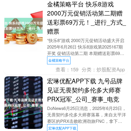
金橘策略平台 快乐8游戏
2000万元促销活动第二期赠
送彩票69万元！_进行_方式_
赠票
“快乐8”游戏 2000万元促销活动盛大开启
2025年6月26日 快乐8游戏第2025167期
开奖 促销活动第二期 本期赠送彩票69万
元 一起来看看开奖情况吧....
金橘策略平台
查看：
159
分类：
炒股配资App
宏琳优配APP下载 九号品牌
见证无畏契约多伦多大师赛
PRX冠军_公司_赛事_电竞
DoNews6月25日消息，2025年6月23日，
无畏契约多伦多大师赛落幕，来自太平洋
赛区的PRX击败欧洲劲旅FNC，拿下队
史首个国际大师赛冠军，同时VCT C....
宏琳优配APP下载