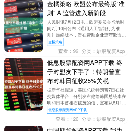
金橘策略 欧盟公布最终版“准
则” AI监管进入新阶段
人民财讯7月12日电，欧盟委员会当地时
间7月10日公布《通用人工智能行为准
则》最终版本，旨在帮助企业遵守欧盟
《人工智能法案》的相关规定。该准则为
金橘策略
通用人工智能模型....
查看：
92
分类：
炒股配资App
低息股票配资网APP下载 终
于对盟友下手了！特朗普宣
布对韩日征收25%关税
据新华社报道，美国总统特朗普7日在社
交媒体平台上分别发布他给韩国总统李在
明和日本首相石破茂的信，宣布从8月1日
起对韩国、日本输美的所有产品均征收
低息股票配资网APP下载
25%的关税。 ....
查看：
126
分类：
炒股配资App
中国期货配资APP下载 我为