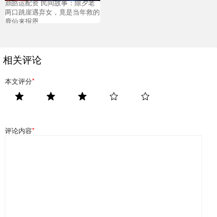
鼎皓运配资 民间故事：除夕老
两口跳崖遇弃女，竟是当年救的
鹿仙来报恩
相关评论
本文评分
*
评论内容
*