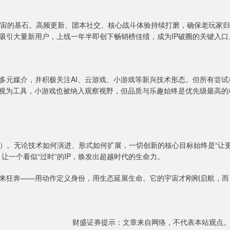
宇宙的基石。高频更新、团本社交、核心战斗体验持续打磨，确保老玩家归
吸引大量新用户，上线一年半即创下畅销榜佳绩，成为IP破圈的关键入口
多元媒介，并积极关注AI、云游戏、小游戏等新兴技术形态。但所有尝试
被视为工具，小游戏也被纳入观察视野，但品质与乐趣始终是优先级最高的
ser（用户）。无论技术如何演进、形式如何扩展，一切创新的核心目标始终是“让
让一个看似“过时”的IP，焕发出超越时代的生命力。
来狂奔——用动作定义身份，用生态延展生命。它的宇宙才刚刚启航，而
财盛证券提示：文章来自网络，不代表本站观点