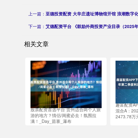
上一篇：
至德投资配资 大辛庄遗址博物馆开馆 浪潮数字
下一篇：
艾德配资平台 《鼓励外商投资产业目录（2025
相关文章
趣富配资A
股票配资首选平台 贵州适合两个人旅
混合A：20
游的地方？情侣/闺蜜必去！氛围拉
2473.78
满！_Day_苗寨_瀑布