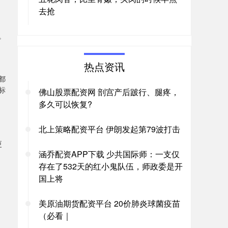
去抢
。
热点资讯
都
标
佛山股票配资网 剖宫产后跛行、腿疼，
多久可以恢复?
北上策略配资平台 伊朗发起第79波打击
更
涵乔配资APP下载 少共国际师：一支仅
存在了532天的红小鬼队伍，师政委是开
国上将
美原油期货配资平台 20价肺炎球菌疫苗
（必看｜
。