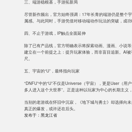
三、端游稳根基，手游拓新局
尽管新作频出，官方始终强调：17年长青的端游仍是整个
属感。与此同时，手游凭借对移动端动作玩法的突破，成功
四、不止于游戏，IP触点全面延伸
除了已有产品线，官方明确表示将探索动画、漫画、小说等
建立在一个前提之上：提升玩家体验，而非盲目追新。AI
尺。
五、宇宙的“U”，最终指向玩家
“DNFU”中的“U”不仅是Universe（宇宙），更是U
多人进入这个大世界”。正是这种以玩家为中心的长期主义，
当别的老游戏在怀旧中沉寂，《地下城与勇士》却选择向未
真正的爆发，或许还在后头。
发布于：黑龙江省