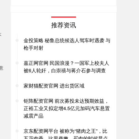
推荐资讯
不
金投策略 秘鲁总统候选人驾车时遇袭 与
枪手对射
嘉正网官网 民国浪漫？一国军上校夫人
意
被6人轮奸，白崇禧与蒋介石参与调查
家财猫配资官网 进出货区域
钜阵配资官网 前次募投未达预期效益，
正裕工业又拟定增4.5亿元加码汽车悬置
减震产品
京东配资网平台 被称为“猪肉之王”，比
五花肉香，比里脊嫩，买肉的时候早点