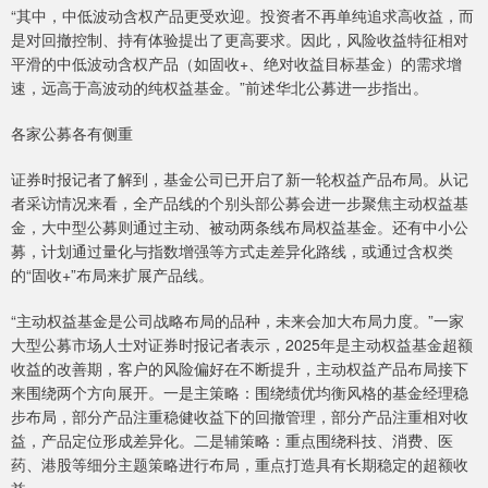
“其中，中低波动含权产品更受欢迎。投资者不再单纯追求高收益，而
是对回撤控制、持有体验提出了更高要求。因此，风险收益特征相对
平滑的中低波动含权产品（如固收+、绝对收益目标基金）的需求增
速，远高于高波动的纯权益基金。”前述华北公募进一步指出。
各家公募各有侧重
证券时报记者了解到，基金公司已开启了新一轮权益产品布局。从记
者采访情况来看，全产品线的个别头部公募会进一步聚焦主动权益基
金，大中型公募则通过主动、被动两条线布局权益基金。还有中小公
募，计划通过量化与指数增强等方式走差异化路线，或通过含权类
的“固收+”布局来扩展产品线。
“主动权益基金是公司战略布局的品种，未来会加大布局力度。”一家
大型公募市场人士对证券时报记者表示，2025年是主动权益基金超额
收益的改善期，客户的风险偏好在不断提升，主动权益产品布局接下
来围绕两个方向展开。一是主策略：围绕绩优均衡风格的基金经理稳
步布局，部分产品注重稳健收益下的回撤管理，部分产品注重相对收
益，产品定位形成差异化。二是辅策略：重点围绕科技、消费、医
药、港股等细分主题策略进行布局，重点打造具有长期稳定的超额收