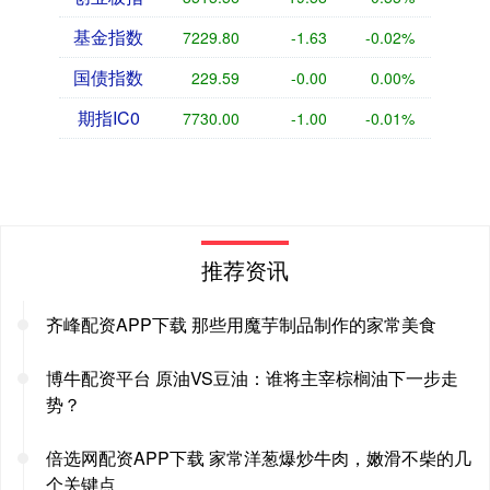
基金指数
7229.80
-1.63
-0.02%
国债指数
229.59
-0.00
0.00%
期指IC0
7730.00
-1.00
-0.01%
推荐资讯
齐峰配资APP下载 那些用魔芋制品制作的家常美食
博牛配资平台 原油VS豆油：谁将主宰棕榈油下一步走
势？
倍选网配资APP下载 家常洋葱爆炒牛肉，嫩滑不柴的几
个关键点