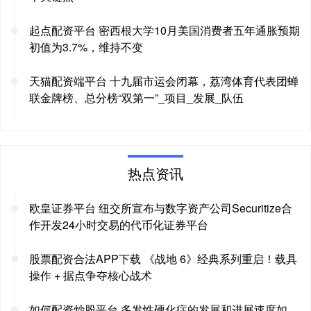
起点配资平台 密西根大学10月美国消费者五年通胀预期
初值为3.7%，维持不变
天猫配资端平台 十九届市运会闭幕，荔湾体育代表团蝉
联金牌榜、总分榜“双第一”_项目_发展_队伍
热点资讯
欧皇证券平台 纽交所宣布与数字资产公司Securitize合
作开发24小时交易的代币化证券平台
股票配资合法APP下载 《战地 6》经典系列重启！载具
操作 + 据点争夺核心战术
如何配资炒股平台 多发性硬化症的发展和进展速度如