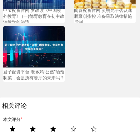
申宝配资官网 罗政读《中国校
闻喜配资官网 灵明光子否认速
外教育》 (一)德育教育在初中政
腾聚创指控 准备采取法律措施
治教学的渗透
反制
君子配资平台 老乡鸡“公然”晒预
制菜，会是所有餐厅的未来吗？
相关评论
本文评分
*