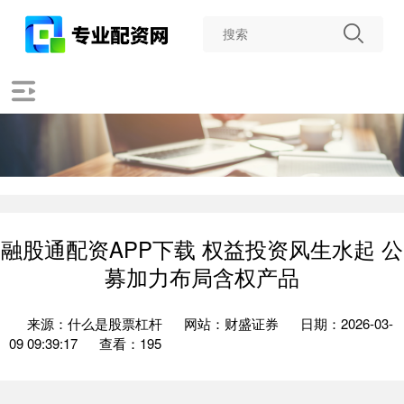
融股通配资APP下载 权益投资风生水起 公
募加力布局含权产品
来源：什么是股票杠杆
网站：财盛证券
日期：2026-03-
09 09:39:17
查看：195