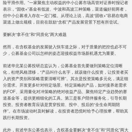
险平滑作用。”一家聚焦主动权益的中小公募市场高管对证券时报记者
表示，“固收+”基金有低波、中波和高波三种策略，渠道偏好前两者，
但中小公募准入存在一定门槛。从理论上说，高波“固收+”容易在电商
渠道上做出规模，目前在鼓励“含权”产品发展背景下想有所尝试。
要解决“拿不住”和“同质化”两大难题
然而，在含权基金的发展驶入快车道之际，对于质量的把控也必不可
少，公募基金公司以怎样的姿态迎接权益市场新机遇尤为重要。
前述华北某公募投研总监认为，公募基金首先要做到策略定位清晰
化，杜绝风格漂移，“产品叫什么名字，就该做什么投资，让投资者买
入的资产类别和策略需要清晰可辨”。其次是投资策略多元化，满足细
分需求。开发更多针对特定场景、特定策略的产品，如对接养老需求
的FOF、采用量化对冲策略的绝对收益产品、聚焦特定产业趋势的赛
道基金等，提供更精细化的工具。第三是客户陪伴服务化，引导长期
投资。投资者教育应该是贯穿投前、投中、投后的“全生命周期陪
伴”。在市场波动时及时解读，在投资者恐慌时给予心理按摩，帮助其
践行长期投资。
此外，前述华东公募也表示，含权基金要解决“拿不住”和“同质化”两大