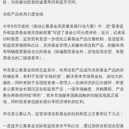
处，当前被动投资的渗透率仍有提升空间。
含权产品布局力度加强
今年5月印发的《推动公募基金高质量发展行动方案》中，把“显著提
升权益类基金相关指标权重”写进了基金公司分类评价；近日，记者采
访时获悉，监管层有意进一步优化公募基金产品注册机制，促进提高
权益投资规模和占比，支持基金管理人积极布局含权产品，积极布局
有明确股票最低仓位的基金（除偏股型基金外，还包括混合型、有股
票底仓的二级债基等）。
华东某公募基金投研总监表示，布局含权产品成为当前基金产品的供
给侧改革，有利于实现“长钱长投”，解决资本市场资金短、波动大的
顽疾；同时有助于实现投资者—管理人—实体经济的正向循环，即更
多公募资金长期沉淀在权益资产后，一级市场融资、并购重组、产业
整合将获得持续“弹药”，资本市场服务国家战略的功能实现真正落
地，同时投资者也能长期分享经济增长的红利。
华北某公募认为，监管加强含权基金的目的和意义主要有以下几点：
一是提升公募基金实际权益投资水平和占比，通过加快含权混合型基