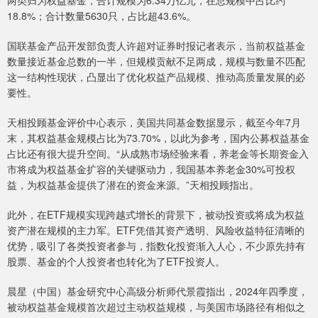
两类归为权益基金，合计规模为6.34万亿元，在总规模中占比约
18.8%；合计数量5630只，占比超43.6%。
国联基金产品开发部负责人许超对证券时报记者表示，当前权益基金
数量接近基金总数的一半，但规模贡献不足两成，规模与数量不匹配
这一结构性现状，凸显出了优化权益产品规模、推动高质量发展的必
要性。
天相投顾基金评价中心表示，美国共同基金数据显示，截至今年7月
末，其权益基金规模占比为73.70%，以此为参考，国内公募权益基金
占比还有很大提升空间。“从成熟市场经验来看，养老金等长期资金入
市将成为权益基金扩容的关键驱动力，我国基本养老金30%可投权
益，为权益基金提供了潜在的资金来源。”天相投顾指出。
此外，在ETF规模实现跨越式增长的背景下，被动投资或将成为权益
资产潜在规模的主力军。ETF凭借其资产透明、风险收益特征清晰的
优势，吸引了各类投资者参与，指数化投资渐入人心，不少原先持有
股票、基金的个人投资者也转化为了ETF投资人。
晨星（中国）基金研究中心高级分析师代景霞指出，2024年四季度，
被动权益基金规模首次超过主动权益规模，与美国市场路径有相似之